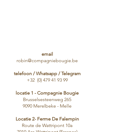
email
robin@compagniebougie.be
telefoon / Whatsapp / Telegram
+32
(0) 479 41 93 99
locatie 1 - Compagnie Bougie
Brusselsesteenweg 265
9090 Merelbeke - Melle
Locatie 2- Ferme De Falempin
Route de Wattripont 10a
7910 Arc-Wattripont (Frasnes)