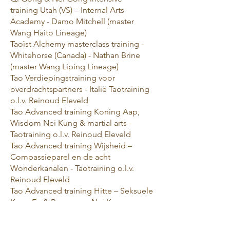
training Utah (VS) – Internal Arts
Academy - Damo Mitchell (master
Wang Haito Lineage)
Taoïst Alchemy masterclass training -
Whitehorse (Canada) - Nathan Brine
(master Wang Liping Lineage)
Tao Verdiepingstraining voor
overdrachtspartners - Italië Taotraining
o.l.v. Reinoud Eleveld
Tao Advanced training Koning Aap,
Wisdom Nei Kung & martial arts -
Taotraining o.l.v. Reinoud Eleveld
Tao Advanced training Wijsheid –
Compassieparel en de acht
Wonderkanalen - Taotraining o.l.v.
Reinoud Eleveld
Tao Advanced training Hitte – Seksuele
Kung Fu & Beenmerg Nei Kung -
Taotraining o.l.v. Reinoud Eleveld
Tao Advanced training Het Placebo-