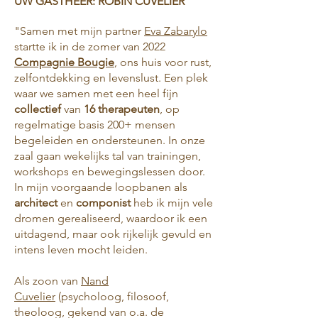
UW GASTHEER: ROBIN CUVELIER
"Samen met mijn partner
Eva Zabarylo
startte ik in de zomer van 2022
Compagnie Bougie
, ons huis voor rust,
zelfontdekking en levenslust. Een plek
waar we samen met een heel fijn
collectief
van
16 therapeuten
, op
regelmatige basis 200+ mensen
begeleiden en ondersteunen. In onze
zaal gaan wekelijks tal van trainingen,
workshops en bewegingslessen door. ​
In mijn voorgaande loopbanen als
architect
en
componist
heb ik mijn vele
dromen gerealiseerd, waardoor ik een
uitdagend, maar ook rijkelijk gevuld en
intens leven mocht leiden. ​
Als zoon van
Nand
Cuvelier
(psycholoog, filosoof,
theoloog, gekend van o.a. de