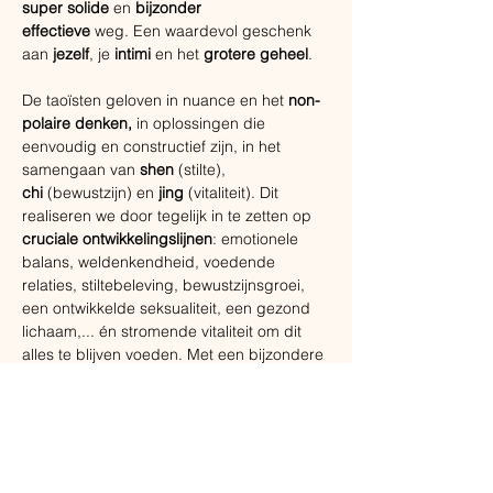
super solide
 en
 bijzonder 
effectieve 
weg. Een waardevol geschenk 
aan 
jezelf
, je
 intimi
 en het 
grotere geheel
.
​De taoïsten geloven in nuance en het 
non-
polaire denken,
 in oplossingen die 
eenvoudig en constructief zijn, in het 
samengaan van 
shen
 (stilte), 
chi
 (bewustzijn) en 
jing 
(vitaliteit). Dit 
realiseren we door tegelijk in te zetten op 
cruciale ontwikkelingslijnen
: emotionele 
balans, weldenkendheid, voedende 
relaties, stiltebeleving, bewustzijnsgroei, 
een ontwikkelde seksualiteit, een gezond 
lichaam,... én stromende vitaliteit om dit 
alles te blijven voeden. Met een bijzondere 
focus op dit laatste aspect!
​Het programma bevat een zeer grote 
hoeveelheid aan 
praktische tools, 
inzichten, meditaties, fysieke oefeningen 