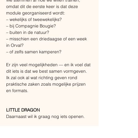
We stemmen af hoe we willen trainen, 
omdat dit de eerste keer is dat deze 
module georganiseerd wordt:
– wekelijks of tweewekelijks?
– bij Compagnie Bougie?
– buiten in de natuur?
– misschien een driedaagse of een week 
in Orval?
– of zelfs samen kamperen?
Er zijn veel mogelijkheden — en ik voel dat 
dit iets is dat we best samen vormgeven.
Ik zal ook al wat richting geven rond 
praktische zaken zoals mogelijke prijzen 
en formats.
LITTLE DRAGON 
Daarnaast wil ik graag nog iets openen. 
Wellicht door het groeien van ons schooltje 
voelt het ondertussen helemaal niet meer  