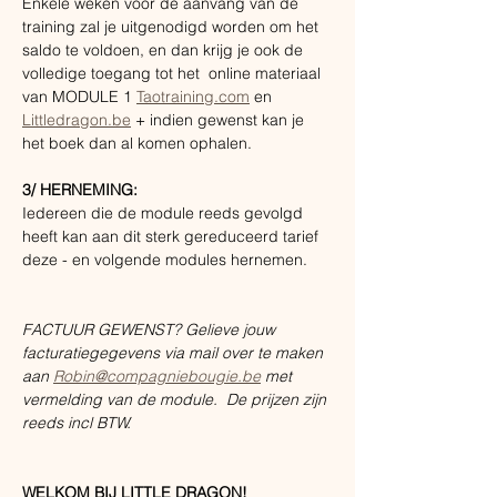
Enkele weken voor de aanvang van de 
training zal je uitgenodigd worden om het 
saldo te voldoen, en dan krijg je ook de 
volledige toegang tot het  online materiaal 
van MODULE 1 
Taotraining.com
 en 
Littledragon.be
 + indien gewenst kan je 
het boek dan al komen ophalen.
3/ HERNEMING:
Iedereen die de module reeds gevolgd 
heeft kan aan dit sterk gereduceerd tarief 
deze - en volgende modules hernemen.
FACTUUR GEWENST? Gelieve jouw 
facturatiegegevens via mail over te maken 
aan 
Robin@compagniebougie.be
 met 
vermelding van de module.  De prijzen zijn 
reeds incl BTW. 
WELKOM BIJ LITTLE DRAGON!