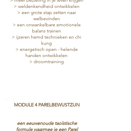
> meer bezieling in je leven krijgen
> weldenkendheid ontwikkelen
> een grote stap zetten naar
welbevinden
> een onwankelbare emotionele
balans trainen
> ijzeren hemd technieken en chi
kung
> energetisch open - helende
handen ontwikkelen
> droomtraining
MODULE 4 PARELBEWUSTZIJN
een eeuwenoude taoïstische
formule waarmee je een Parel