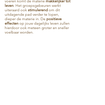
voeren komt de materie
makkelijker tot
leven
. Het groepsgebeuren werkt
uiteraard ook
stimulerend
om dit
uitdagende pad verder te lopen,
dieper de materie in. De
positieve
effecten
op jouw dagelijks leven zullen
hierdoor ook meteen groter en sneller
voelbaar worden.
1/
tweewekelijkse
samenkomsten in
Melle bij Compagnie Bougie (grote
zaal)
bekijk hier de locatie
per module
6 samenkomsten
van
2,5h
combinatie van
uitwisselen
,
theoretische
overdracht en
oefeningen (meditaties en chi kung)